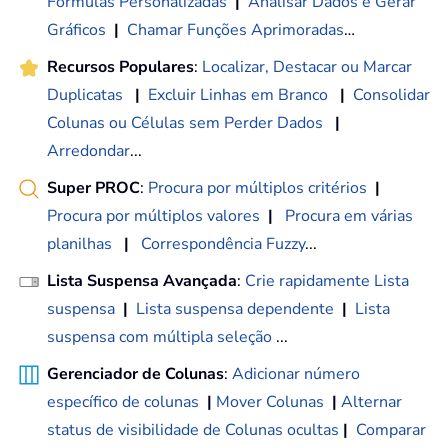
Fórmulas Personalizadas
|
Analisar Dados e Gerar
Gráficos
|
Chamar Funções Aprimoradas
…
Recursos Populares
:
Localizar, Destacar ou Marcar
Duplicatas
|
Excluir Linhas em Branco
|
Consolidar
Colunas ou Células sem Perder Dados
|
Arredondar
...
Super PROC
:
Procura por múltiplos critérios
|
Procura por múltiplos valores
|
Procura em várias
planilhas
|
Correspondência Fuzzy
...
Lista Suspensa Avançada
:
Crie rapidamente Lista
suspensa
|
Lista suspensa dependente
|
Lista
suspensa com múltipla seleção
...
Gerenciador de Colunas
:
Adicionar número
específico de colunas
|
Mover Colunas
|
Alternar
status de visibilidade de Colunas ocultas
|
Comparar