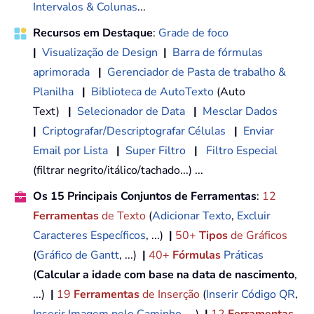
Intervalos & Colunas
...
Recursos em Destaque
:
Grade de foco
|
Visualização de Design
|
Barra de fórmulas
aprimorada
|
Gerenciador de Pasta de trabalho &
Planilha
|
Biblioteca de AutoTexto
(Auto
Text)
|
Selecionador de Data
|
Mesclar Dados
|
Criptografar/Descriptografar Células
|
Enviar
Email por Lista
|
Super Filtro
|
Filtro Especial
(filtrar negrito/itálico/tachado...) ...
Os 15 Principais Conjuntos de Ferramentas
:
12
Ferramentas
de Texto
(
Adicionar Texto
,
Excluir
Caracteres Específicos
, ...)
|
50+
Tipos
de Gráficos
(
Gráfico de Gantt
, ...)
|
40+
Fórmulas
Práticas
(
Calcular a idade com base na data de nascimento
,
...)
|
19
Ferramentas
de Inserção
(
Inserir Código QR
,
Inserir Imagem pelo Caminho
, ...)
|
12
Ferramentas