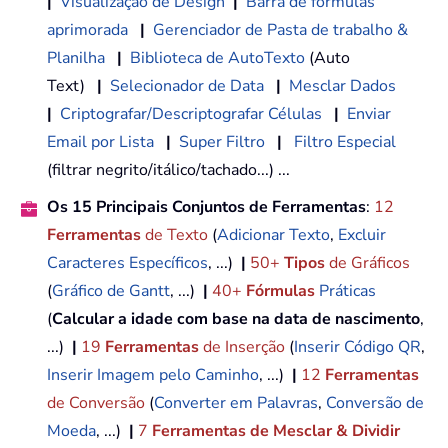
|
Visualização de Design
|
Barra de fórmulas
aprimorada
|
Gerenciador de Pasta de trabalho &
Planilha
|
Biblioteca de AutoTexto
(Auto
Text)
|
Selecionador de Data
|
Mesclar Dados
|
Criptografar/Descriptografar Células
|
Enviar
Email por Lista
|
Super Filtro
|
Filtro Especial
(filtrar negrito/itálico/tachado...) ...
Os 15 Principais Conjuntos de Ferramentas
:
12
Ferramentas
de Texto
(
Adicionar Texto
,
Excluir
Caracteres Específicos
, ...)
|
50+
Tipos
de Gráficos
(
Gráfico de Gantt
, ...)
|
40+
Fórmulas
Práticas
(
Calcular a idade com base na data de nascimento
,
...)
|
19
Ferramentas
de Inserção
(
Inserir Código QR
,
Inserir Imagem pelo Caminho
, ...)
|
12
Ferramentas
de Conversão
(
Converter em Palavras
,
Conversão de
Moeda
, ...)
|
7
Ferramentas de Mesclar & Dividir