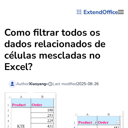
ExtendOffice
Skip to main content
Como filtrar todos os
dados relacionados de
células mescladas no
Excel?
Author
Xiaoyang
•
Last modified
2025-08-26