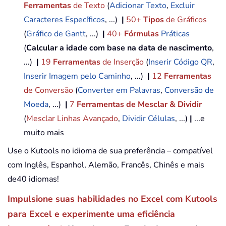
Ferramentas
de Texto
(
Adicionar Texto
,
Excluir
Caracteres Específicos
, ...)
|
50+
Tipos
de Gráficos
(
Gráfico de Gantt
, ...)
|
40+
Fórmulas
Práticas
(
Calcular a idade com base na data de nascimento
,
...)
|
19
Ferramentas
de Inserção
(
Inserir Código QR
,
Inserir Imagem pelo Caminho
, ...)
|
12
Ferramentas
de Conversão
(
Converter em Palavras
,
Conversão de
Moeda
, ...)
|
7
Ferramentas de Mesclar & Dividir
(
Mesclar Linhas Avançado
,
Dividir Células
, ...)
|
...e
muito mais
Use o Kutools no idioma de sua preferência – compatível
com Inglês, Espanhol, Alemão, Francês, Chinês e mais
de40 idiomas!
Impulsione suas habilidades no Excel com Kutools
para Excel e experimente uma eficiência