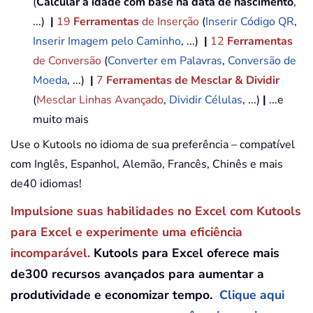
(
Calcular a idade com base na data de nascimento
,
...)
|
19
Ferramentas
de Inserção
(
Inserir Código QR
,
Inserir Imagem pelo Caminho
, ...)
|
12
Ferramentas
de Conversão
(
Converter em Palavras
,
Conversão de
Moeda
, ...)
|
7
Ferramentas de Mesclar & Dividir
(
Mesclar Linhas Avançado
,
Dividir Células
, ...)
|
...e
muito mais
Use o Kutools no idioma de sua preferência – compatível
com Inglês, Espanhol, Alemão, Francês, Chinês e mais
de40 idiomas!
Impulsione suas habilidades no Excel com Kutools
para Excel e experimente uma eficiência
incomparável.
Kutools para Excel oferece mais
de300 recursos avançados para aumentar a
produtividade e economizar tempo.
Clique aqui