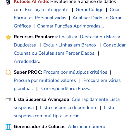
🤖
Kutools AI Aide
: Revolucione a análise de dados
com:
Execução Inteligente
|
Gerar Código
|
Criar
Fórmulas Personalizadas
|
Analisar Dados e Gerar
Gráficos
|
Chamar Funções Aprimoradas
…
Recursos Populares
:
Localizar, Destacar ou Marcar
Duplicatas
|
Excluir Linhas em Branco
|
Consolidar
Colunas ou Células sem Perder Dados
|
Arredondar
...
Super PROC
:
Procura por múltiplos critérios
|
Procura por múltiplos valores
|
Procura em várias
planilhas
|
Correspondência Fuzzy
...
Lista Suspensa Avançada
:
Crie rapidamente Lista
suspensa
|
Lista suspensa dependente
|
Lista
suspensa com múltipla seleção
...
Gerenciador de Colunas
:
Adicionar número