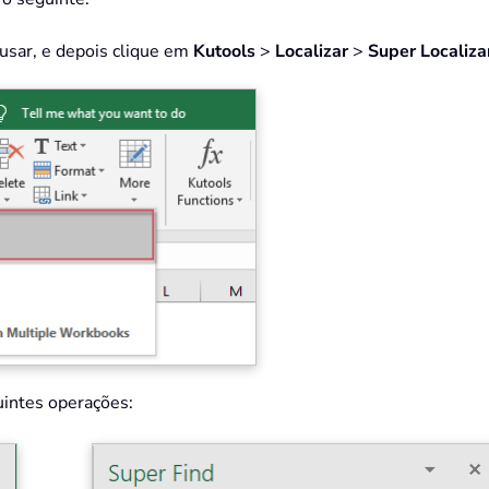
 usar, e depois clique em
Kutools
>
Localizar
>
Super Localiza
guintes operações: