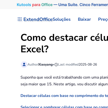
Kutools
para
Office
— Uma Suíte. Cinco Ferrame
Skip to main content
ExtendOffice
Soluções
Baixar
Preç
Como destacar célu
Excel?
Author
Xiaoyang
•
Last modified
2025-08-26
Suponha que você está trabalhando com uma planil
seja maior que 15. Neste artigo, vou discutir algu
Destacar células com base no comprimento do t
Selecionar e sombrear células com base no com