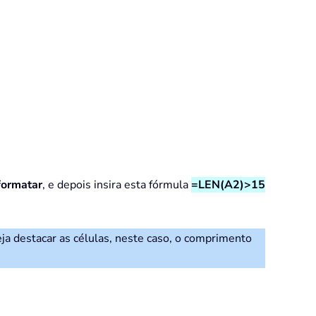
formatar
, e depois insira esta fórmula
=LEN(A2)>15
eja destacar as células, neste caso, o comprimento