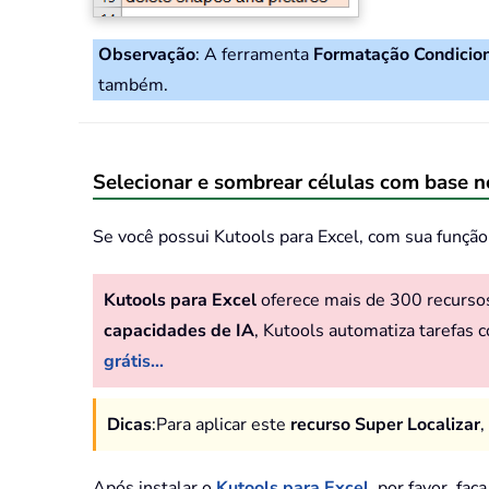
Observação
: A ferramenta
Formatação Condicio
também.
Selecionar e sombrear células com base 
Se você possui Kutools para Excel, com sua função
Kutools para Excel
oferece mais de 300 recursos 
capacidades de IA
, Kutools automatiza tarefas 
grátis...
Dicas
:
Para aplicar este
recurso Super Localizar
,
Após instalar o
Kutools para Excel
, por favor, faç