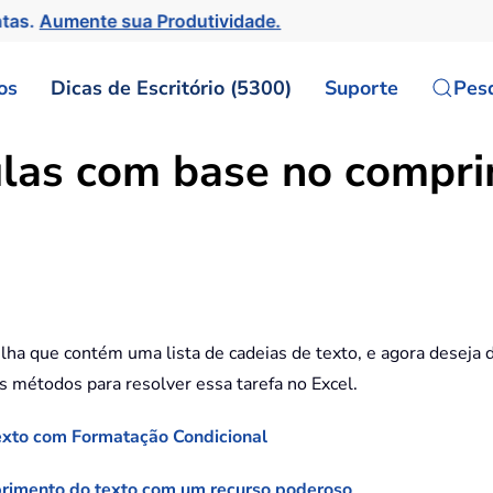
ntas.
Aumente sua Produtividade.
os
Dicas de Escritório (5300)
Suporte
Pes
las com base no compri
ha que contém uma lista de cadeias de texto, e agora deseja d
ns métodos para resolver essa tarefa no Excel.
exto com Formatação Condicional
primento do texto com um recurso poderoso