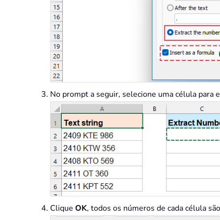
No prompt a seguir, selecione uma célula para exi
Clique
OK
, todos os números de cada célula são