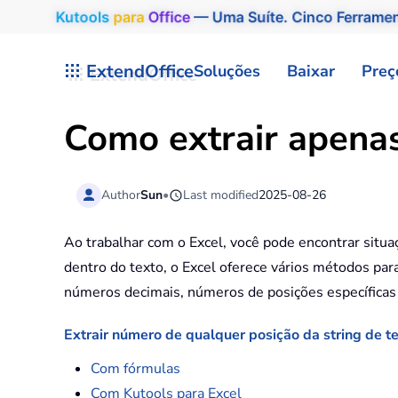
Kutools
para
Office
— Uma Suíte. Cinco Ferrame
Skip to main content
ExtendOffice
Soluções
Baixar
Preç
Como extrair apenas
Author
Sun
•
Last modified
2025-08-26
Ao trabalhar com o Excel, você pode encontrar situa
dentro do texto, o Excel oferece vários métodos para
números decimais, números de posições específicas 
Extrair número de qualquer posição da string de t
Com fórmulas
Com Kutools para Excel