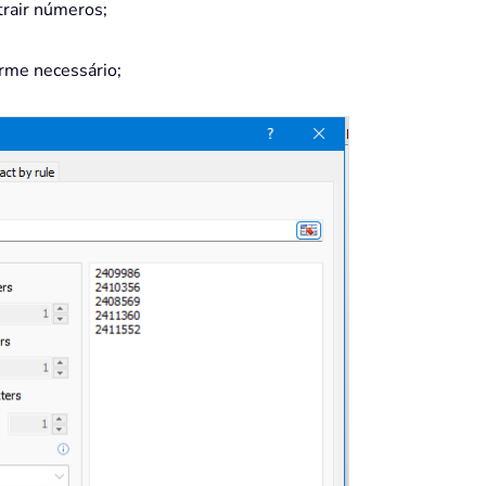
xtrair números;
rme necessário;