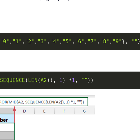
"0"
,
"1"
,
"2"
,
"3"
,
"4"
,
"5"
,
"6"
,
"7"
,
"8"
,
"9"
}
,
""
SEQUENCE
(
LEN
(
A2
)
)
,
1
)
*
1
,
""
)
)