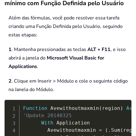
mínimo com Função Definida pelo Usuário
Além das fórmulas, você pode resolver essa tarefa
criando uma Função Definida pelo Usuário, seguindo
estas etapas:
1
. Mantenha pressionadas as teclas
ALT + F11
, e isso
abrirá a janela do
Microsoft Visual Basic for
Applications
.
2
. Clique em Inserir > Módulo e cole o seguinte código
na Janela do Módulo.
Copy
Function
 Avewithoutmaxmin
(
region
)
As
'Update 20140325
With
 Application

        Avewithoutmaxmin 
=
(
.
Sum
(
regi