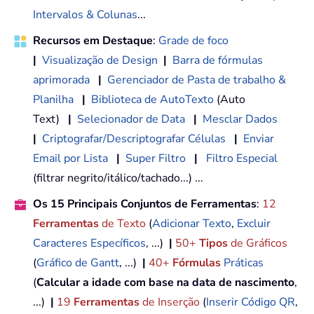
Intervalos & Colunas
...
Recursos em Destaque
:
Grade de foco
|
Visualização de Design
|
Barra de fórmulas
aprimorada
|
Gerenciador de Pasta de trabalho &
Planilha
|
Biblioteca de AutoTexto
(Auto
Text)
|
Selecionador de Data
|
Mesclar Dados
|
Criptografar/Descriptografar Células
|
Enviar
Email por Lista
|
Super Filtro
|
Filtro Especial
(filtrar negrito/itálico/tachado...) ...
Os 15 Principais Conjuntos de Ferramentas
:
12
Ferramentas
de Texto
(
Adicionar Texto
,
Excluir
Caracteres Específicos
, ...)
|
50+
Tipos
de Gráficos
(
Gráfico de Gantt
, ...)
|
40+
Fórmulas
Práticas
(
Calcular a idade com base na data de nascimento
,
...)
|
19
Ferramentas
de Inserção
(
Inserir Código QR
,