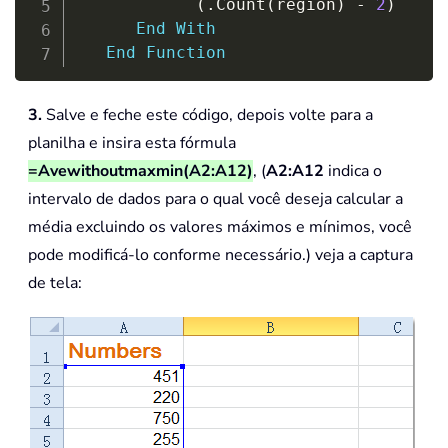
(
.
Count
(
region
)
-
2
)
End
With
End
Function
3.
Salve e feche este código, depois volte para a
planilha e insira esta fórmula
=Avewithoutmaxmin(A2:A12)
, (
A2:A12
indica o
intervalo de dados para o qual você deseja calcular a
média excluindo os valores máximos e mínimos, você
pode modificá-lo conforme necessário.) veja a captura
de tela: