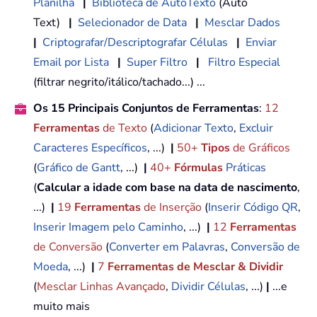
Planilha
|
Biblioteca de AutoTexto
(Auto
Text)
|
Selecionador de Data
|
Mesclar Dados
|
Criptografar/Descriptografar Células
|
Enviar
Email por Lista
|
Super Filtro
|
Filtro Especial
(filtrar negrito/itálico/tachado...) ...
Os 15 Principais Conjuntos de Ferramentas
:
12
Ferramentas
de Texto
(
Adicionar Texto
,
Excluir
Caracteres Específicos
, ...)
|
50+
Tipos
de Gráficos
(
Gráfico de Gantt
, ...)
|
40+
Fórmulas
Práticas
(
Calcular a idade com base na data de nascimento
,
...)
|
19
Ferramentas
de Inserção
(
Inserir Código QR
,
Inserir Imagem pelo Caminho
, ...)
|
12
Ferramentas
de Conversão
(
Converter em Palavras
,
Conversão de
Moeda
, ...)
|
7
Ferramentas de Mesclar & Dividir
(
Mesclar Linhas Avançado
,
Dividir Células
, ...)
|
...e
muito mais