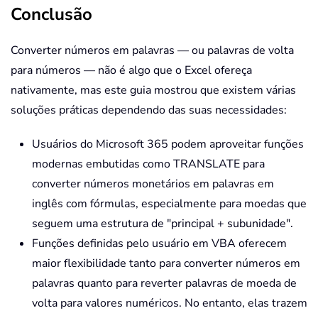
Conclusão
        centPart 
=
 Trim
(
Split
(
Txt
,
If
 InStr
(
centPart
,
"dollar
            centPart 
=
 Trim
(
Split
(
Converter números em palavras — ou palavras de volta
End
If
para números — não é algo que o Excel ofereça
End
If
nativamente, mas este guia mostrou que existem várias
soluções práticas dependendo das suas necessidades:
    dollarValue 
=
 ParseWordsToNumb
    centValue 
=
 ParseWordsToNumber
Usuários do Microsoft 365 podem aproveitar funções
modernas embutidas como TRANSLATE para
    WordsToNumber 
=
 dollarValue 
+
 
converter números monetários em palavras em
End
Function
inglês com fórmulas, especialmente para moedas que
Private
Function
 ParseWordsToNumbe
seguem uma estrutura de "principal + subunidade".
Dim
 parts
(
)
As
String
:
 parts 
=
Funções definidas pelo usuário em VBA oferecem
Dim
 total 
As
Double
,
 current 
A
maior flexibilidade tanto para converter números em
Dim
 i 
As
Long
,
 val 
As
Double
palavras quanto para reverter palavras de moeda de
volta para valores numéricos. No entanto, elas trazem
For
 i 
=
0
To
 UBound
(
parts
)