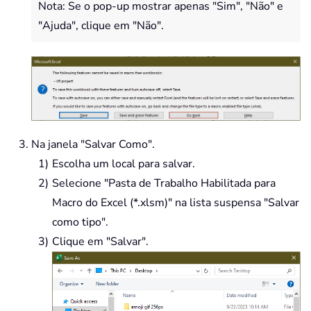
Nota: Se o pop-up mostrar apenas "Sim", "Não" e
Case
9
:
 Result 
=
"Ninety "
"Ajuda", clique em "Não".
Case
Else
End
Select
Result 
=
 Result 
&
 GetDigit
(
Right
(
p
End
If
GetTens 
=
End
Function
Function
 GetDigit
(
pDigit
)
Na janela "Salvar Como".
Select
Case
 Val
(
pDigit
)
Case
1
:
 GetDigit 
=
"One"
Escolha um local para salvar.
Case
2
:
 GetDigit 
=
"Two"
Selecione "Pasta de Trabalho Habilitada para
Case
3
:
 GetDigit 
=
"Three"
Macro do Excel (*.xlsm)" na lista suspensa "Salvar
Case
4
:
 GetDigit 
=
"Four"
como tipo".
Case
5
:
 GetDigit 
=
"Five"
Clique em "Salvar".
Case
6
:
 GetDigit 
=
"Six"
Case
7
:
 GetDigit 
=
"Seven"
Case
8
:
 GetDigit 
=
"Eight"
Case
9
:
 GetDigit 
=
"Nine"