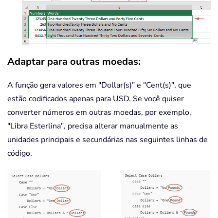
        Dollars 
=
 Dollars 
&
" Doll
End
Select
Select
Case
 Cents

Case
""
        Cents 
=
" and No Cents"
Case
"One"
Adaptar para outras moedas:
        Cents 
=
" and One Cent"
Case
Else
A função gera valores em "Dollar(s)" e "Cent(s)", que
        Cents 
=
" and "
&
 Cents 
&
estão codificados apenas para USD. Se você quiser
End
Select
converter números em outras moedas, por exemplo,
SpellNumberToEnglish 
=
 Dollars 
&
"Libra Esterlina", precisa alterar manualmente as
End
Function
unidades principais e secundárias nas seguintes linhas de
Function
 GetTens
(
pTens
)
código.
Dim
 Result 
As
String
Result 
=
""
If
 Val
(
Left
(
pTens
,
1
)
)
=
1
Then
Select
Case
 Val
(
pTens
)
Case
10
:
 Result 
=
"Ten"
Case
11
:
 Result 
=
"Eleven"