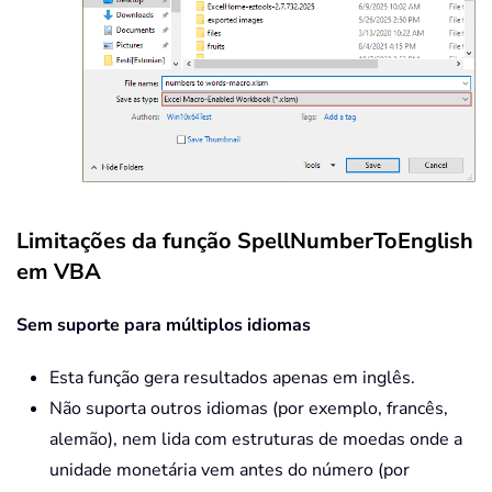
Case
Else
:
 GetDigit 
=
""
End
Select
End
Function
Limitações da função SpellNumberToEnglish
em VBA
Sem suporte para múltiplos idiomas
Esta função gera resultados apenas em inglês.
Não suporta outros idiomas (por exemplo, francês,
alemão), nem lida com estruturas de moedas onde a
unidade monetária vem antes do número (por