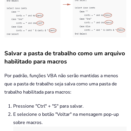
Case
12
:
 Result 
=
"Twelve"
Case
13
:
 Result 
=
"Thirtee
Case
14
:
 Result 
=
"Fourtee
Case
15
:
 Result 
=
"Fifteen
Case
16
:
 Result 
=
"Sixteen
Case
17
:
 Result 
=
"Sevente
Case
18
:
 Result 
=
"Eightee
Case
19
:
 Result 
=
"Ninetee
Salvar a pasta de trabalho como um arquivo
Case
Else
habilitado para macros
End
Select
Else
Por padrão, funções VBA não serão mantidas a menos
Select
Case
 Val
(
Left
(
pTens
,
1
)
)
que a pasta de trabalho seja salva como uma pasta de
Case
2
:
 Result 
=
"Twenty "
trabalho habilitada para macros:
Case
3
:
 Result 
=
"Thirty "
Case
4
:
 Result 
=
"Forty "
Pressione "Ctrl" + "S" para salvar.
Case
5
:
 Result 
=
"Fifty "
E selecione o botão "Voltar" na mensagem pop-up
Case
6
:
 Result 
=
"Sixty "
sobre macros.
Case
7
:
 Result 
=
"Seventy "
Case
8
:
 Result 
=
"Eighty "