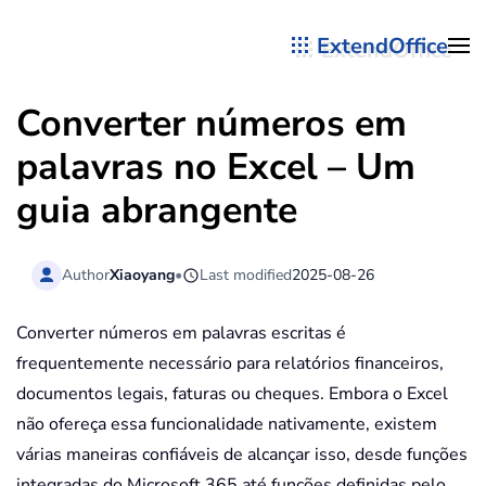
ExtendOffice
Skip to main content
Converter números em
palavras no Excel – Um
guia abrangente
Author
Xiaoyang
•
Last modified
2025-08-26
Converter números em palavras escritas é
frequentemente necessário para relatórios financeiros,
documentos legais, faturas ou cheques. Embora o Excel
não ofereça essa funcionalidade nativamente, existem
várias maneiras confiáveis de alcançar isso, desde funções
integradas do Microsoft 365 até funções definidas pelo