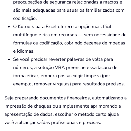
If
 x
.
exists
(
parts
(
i
)
)
Then
preocupações de segurança relacionadas a macros e
            val 
=
 x
(
parts
(
i
)
)
são mais adequadas para usuários familiarizados com
Select
Case
 val

codificação.
Case
100
O Kutools para Excel oferece a opção mais fácil,
If
 current 
=
0
multilíngue e rica em recursos — sem necessidade de
                    current 
=
 curr
fórmulas ou codificação, cobrindo dezenas de moedas
Case
Is
>
=
1000
If
 current 
=
0
e idiomas.
                    total 
=
 total 
Se você precisar reverter palavras de volta para
                    current 
=
0
números, a solução VBA preenche essa lacuna de
Case
Else
forma eficaz, embora possa exigir limpeza (por
                    current 
=
 curr
exemplo, remover vírgulas) para resultados precisos.
End
Select
End
If
Seja preparando documentos financeiros, automatizando a
Next
 i

impressão de cheques ou simplesmente aprimorando a
    total 
=
 total 
+
 current

apresentação de dados, escolher o método certo ajuda
    ParseWordsToNumber 
=
você a alcançar saídas profissionais e precisas.
End
Function