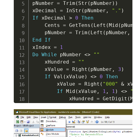
pNumber 
=
 Trim
(
Str
(
pNumber
)
)
xDecimal 
=
 InStr
(
pNumber
,
"."
)
If
 xDecimal 
>
0
Then
    Cents 
=
 GetTens
(
Left
(
Mid
(
pNumb
    pNumber 
=
 Trim
(
Left
(
pNumber
,
 x
End
If
xIndex 
=
1
Do
While
 pNumber 
<
>
""
    xHundred 
=
""
    xValue 
=
 Right
(
pNumber
,
3
)
If
 Val
(
xValue
)
<
>
0
Then
        xValue 
=
 Right
(
"000"
&
 xVa
If
 Mid
(
xValue
,
1
,
1
)
<
>
"0
            xHundred 
=
 GetDigit
(
Mi
End
If
If
 Mid
(
xValue
,
2
,
1
)
<
>
"0
            xHundred 
=
 xHundred 
&
 
Else
            xHundred 
=
 xHundred 
&
 