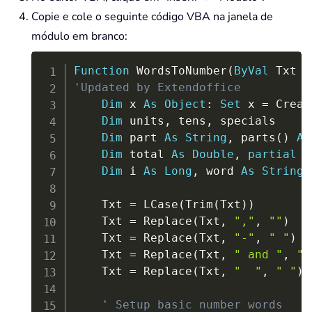
Copie e cole o seguinte código VBA na janela de
módulo em branco:
Copy
Function
 WordsToNumber
(
ByVal
 Txt 
A
'Updated by Extendoffice
Dim
 x 
As
Object
:
Set
 x 
=
 Creat
Dim
 units
,
 tens
,
 specials

Dim
 part 
As
String
,
 parts
(
)
As
Dim
 total 
As
Double
,
partial
A
Dim
 i 
As
Long
,
 word 
As
String
    Txt 
=
 LCase
(
Trim
(
Txt
)
)
    Txt 
=
 Replace
(
Txt
,
","
,
""
)
    Txt 
=
 Replace
(
Txt
,
"-"
,
" "
)
    Txt 
=
 Replace
(
Txt
,
" and "
,
" 
    Txt 
=
 Replace
(
Txt
,
"  "
,
" "
)
' Setup basic number words