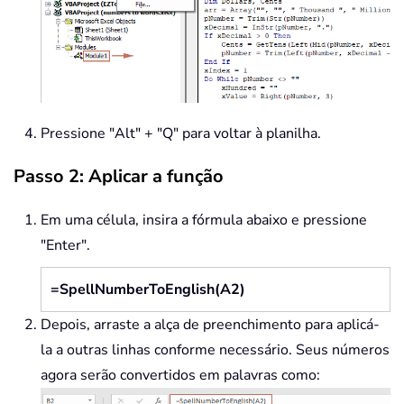
End
If
End
If
If
 xHundred 
<
>
""
Then
        Dollars 
=
 xHundred 
&
 arr
(
x
End
If
If
 Len
(
pNumber
)
>
3
Then
Pressione "Alt" + "Q" para voltar à planilha.
        pNumber 
=
 Left
(
pNumber
,
 Le
Else
Passo 2: Aplicar a função
        pNumber 
=
""
End
If
Em uma célula, insira a fórmula abaixo e pressione
    xIndex 
=
 xIndex 
+
1
"Enter".
Loop
Select
Case
 Dollars

=SpellNumberToEnglish(A2)
Case
""
        Dollars 
=
"No Dollars"
Depois, arraste a alça de preenchimento para aplicá-
Case
"One"
la a outras linhas conforme necessário. Seus números
        Dollars 
=
"One Dollar"
agora serão convertidos em palavras como:
Case
Else