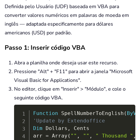
Definida pelo Usuário (UDF) baseada em VBA para
converter valores numéricos em palavras de moeda em
inglês — adaptada especificamente para dólares
americanos (USD) por padrão.
Passo 1: Inserir código VBA
Abra a planilha onde deseja usar este recurso.
Pressione "Alt" + "F11" para abrir a janela "Microsoft
Visual Basic for Applications".
No editor, clique em "Inserir" > "Módulo", e cole o
seguinte código VBA.
Copy
Function
 SpellNumberToEnglish
(
ByVa
'Update by Extendoffice
Dim
 Dollars
,
 Cents

arr 
=
 Array
(
""
,
""
,
" Thousand "
,