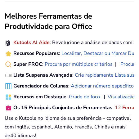
Melhores Ferramentas de
Produtividade para Office
🤖
Kutools AI Aide
: Revolucione a análise de dados com:
E
Recursos Populares
:
Localizar, Destacar ou Marcar Dupl
Super PROC
:
Procura por múltiplos critérios
|
Procura 
Lista Suspensa Avançada
:
Crie rapidamente Lista susp
Gerenciador de Colunas
:
Adicionar número específico d
Recursos em Destaque
:
Grade de foco
|
Visualização 
Os 15 Principais Conjuntos de Ferramentas
:
12
Ferram
Use o Kutools no idioma de sua preferência – compatível
com Inglês, Espanhol, Alemão, Francês, Chinês e mais
de40 idiomas!