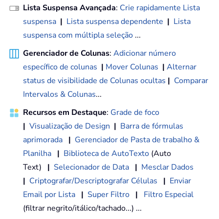
Lista Suspensa Avançada
:
Crie rapidamente Lista
suspensa
|
Lista suspensa dependente
|
Lista
suspensa com múltipla seleção
...
Gerenciador de Colunas
:
Adicionar número
específico de colunas
|
Mover Colunas
|
Alternar
status de visibilidade de Colunas ocultas
|
Comparar
Intervalos & Colunas
...
Recursos em Destaque
:
Grade de foco
|
Visualização de Design
|
Barra de fórmulas
aprimorada
|
Gerenciador de Pasta de trabalho &
Planilha
|
Biblioteca de AutoTexto
(Auto
Text)
|
Selecionador de Data
|
Mesclar Dados
|
Criptografar/Descriptografar Células
|
Enviar
Email por Lista
|
Super Filtro
|
Filtro Especial
(filtrar negrito/itálico/tachado...) ...