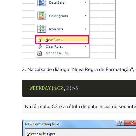
3. Na caixa de diálogo "Nova Regra de Formatação", 
=
WEEKDAY
(
$C2
,
2
)
>
5
Na fórmula, C2 é a célula de data inicial no seu int