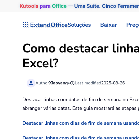
Kutools
para
Office
— Uma Suíte. Cinco Ferrame
Skip to main content
ExtendOffice
Soluções
Baixar
Preç
Como destacar linh
Excel?
Author
Xiaoyang
•
Last modified
2025-08-26
Destacar linhas com datas de fim de semana no Excel
abranger várias datas. Este guia mostrará as etapas 
Destacar linhas com dias de fim de semana usand
Destacar linhas com dias de fim de semana usan