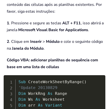
conteúdo das células após as planilhas existentes. Por
favor, siga estas instruções:
1
. Pressione e segure as teclas
ALT + F11
, isso abrirá a
janela
Microsoft Visual Basic for Applications
.
2
. Clique em
Inserir
>
Módulo
e cole o seguinte código
na
Janela do Módulo
.
Código VBA: adicionar planilhas de sequência com
base em uma lista de células
Copy
Sub
 CreateWorkSheetByRange
(
)
'Update 20130829
Dim
 WorkRng 
As
Dim
 Ws 
As
Dim
 arr 
As
Variant