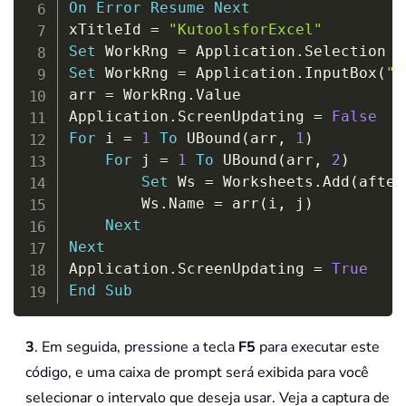
On
Error
Resume
Next
xTitleId 
=
"KutoolsforExcel"
Set
 WorkRng 
=
 Application
.
Set
 WorkRng 
=
 Application
.
InputBox
(
"R
arr 
=
 WorkRng
.
Value

Application
.
ScreenUpdating 
=
False
For
 i 
=
1
To
 UBound
(
arr
,
1
)
For
 j 
=
1
To
 UBound
(
arr
,
2
)
Set
 Ws 
=
 Worksheets
.
Add
(
after
        Ws
.
Name 
=
 arr
(
i
,
 j
)
Next
Next
Application
.
ScreenUpdating 
=
True
End
Sub
3
. Em seguida, pressione a tecla
F5
para executar este
código, e uma caixa de prompt será exibida para você
selecionar o intervalo que deseja usar. Veja a captura de