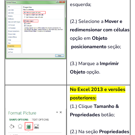
esquerda;
(2.) Selecione a
Mover e
redimensionar com células
opção em
Objeto
posicionamento
seção;
(3.) Marque a
Imprimir
Objeto
opção.
No Excel 2013 e versões
posteriores:
(1.) Clique
Tamanho &
Propriedades
botão;
(2.) Na seção
Propriedades