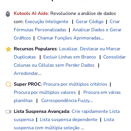
🤖
Kutools AI Aide
: Revolucione a análise de dados
com:
Execução Inteligente
|
Gerar Código
|
Criar
Fórmulas Personalizadas
|
Analisar Dados e Gerar
Gráficos
|
Chamar Funções Aprimoradas
…
Recursos Populares
:
Localizar, Destacar ou Marcar
Duplicatas
|
Excluir Linhas em Branco
|
Consolidar
Colunas ou Células sem Perder Dados
|
Arredondar
...
Super PROC
:
Procura por múltiplos critérios
|
Procura por múltiplos valores
|
Procura em várias
planilhas
|
Correspondência Fuzzy
...
Lista Suspensa Avançada
:
Crie rapidamente Lista
suspensa
|
Lista suspensa dependente
|
Lista
suspensa com múltipla seleção
...